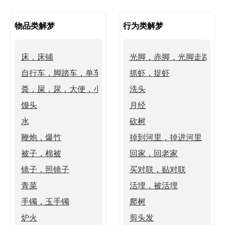
物品类解梦
行为类解梦
床，床铺
光脚，赤脚，光脚走路
自行车，脚踏车，单车
抓虾，捉虾
粪，屎，尿，大便，小便，上厕所
洗头
馒头
月经
水
砍树
鞭炮，爆竹
掉到河里，掉进河里
被子，棉被
回家，回老家
镜子，照镜子
买对联，贴对联
青菜
活埋，被活埋
手镯，玉手镯
爬树
炉火
剪头发