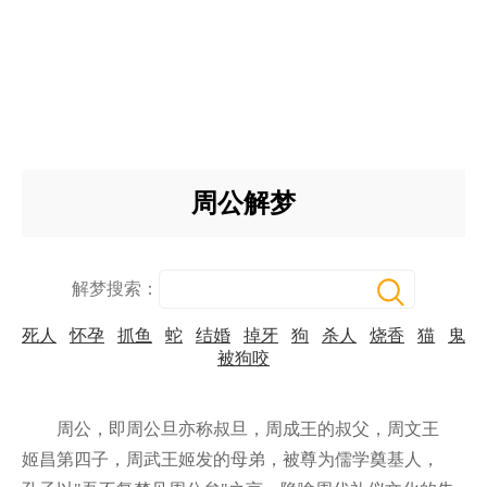
周公解梦
解梦搜索：
死人
怀孕
抓鱼
蛇
结婚
掉牙
狗
杀人
烧香
猫
鬼
被狗咬
周公，即周公旦亦称叔旦，周成王的叔父，周文王
姬昌第四子，周武王姬发的母弟，被尊为儒学奠基人，