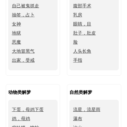
自己被鬼抓走
腹部手术
抽签，占卜
乳房
女神
眼睛，目
地狱
肚子，肚皮
恶魔
脸
大地冒黑气
人头长角
出家，受戒
手指
动物类解梦
自然类解梦
下蛋，母鸡下蛋
流星，流星雨
鸡，母鸡
瀑布