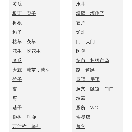
黄瓜
水井
板栗，栗子
墙壁，墙倒了
树根
窗户
桃子
炉灶
枯草，杂草
门，大门
花生，吃花生
医院
冬瓜
超市，超级市场
大蒜，蒜苗，蒜头
路，道路
竹子
屋顶，房顶
杏
洞穴，隧道，门口
枣
坟墓
茄子
厕所，WC
柳树，垂柳
快餐店
西红柿，蕃茄
墓穴