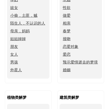
妓女
性欲
小偷，土匪，贼
做爱
陌生人，不认识的人
相亲
母亲，妈妈
春梦
姑姑婶婶
接吻
朋友
恋爱对象
女人
爱恋
男孩
预示爱情逝去的梦境
外星人
婚姻
植物类解梦
建筑类解梦