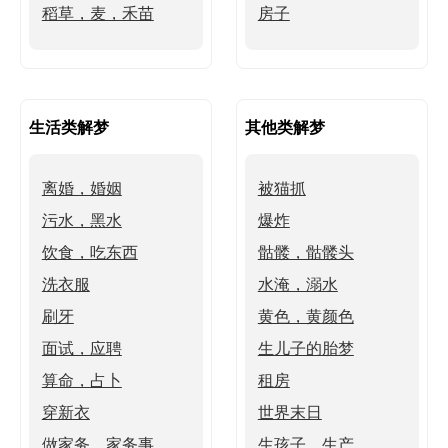
稻草，麦，禾苗
房子
生活类解梦
其他类解梦
离婚，婚姻
被猫抓
污水，黑水
爆炸
饮食，吃东西
骷髅，骷髅头
洗衣服
水淹，溺水
刷牙
黄色，黄颜色
面试，应聘
生儿子的胎梦
算命，占卜
租房
穿新衣
世界末日
做家务，家务事
生孩子，生产