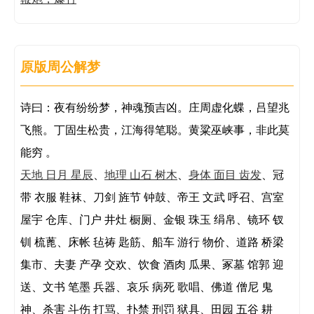
原版周公解梦
诗曰：夜有纷纷梦，神魂预吉凶。庄周虚化蝶，吕望兆
飞熊。丁固生松贵，江海得笔聪。黄粱巫峡事，非此莫
能穷 。
天地 日月 星辰
、
地理 山石 树木
、
身体 面目 齿发
、冠
带 衣服 鞋袜、刀剑 旌节 钟鼓、帝王 文武 呼召、宫室
屋宇 仓库、门户 井灶 橱厕、金银 珠玉 绢帛、镜环 钗
钏 梳蓖、床帐 毡祷 匙筋、船车 游行 物价、道路 桥梁
集市、夫妻 产孕 交欢、饮食 酒肉 瓜果、冢墓 馆郭 迎
送、文书 笔墨 兵器、哀乐 病死 歌唱、佛道 僧尼 鬼
神、杀害 斗伤 打骂、扑禁 刑罚 狱具、田园 五谷 耕