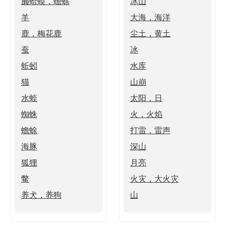
癞蛤蟆，蟾蜍
冰山
羊
大海，海洋
鹿，梅花鹿
尘土，黄土
蚕
冰
蚯蚓
水库
猫
山崩
水蛭
太阳，日
蜘蛛
火，火焰
蟾蜍
打雷，雷声
海豚
深山
狐狸
月亮
鳖
火灾，大火灾
养犬，养狗
山