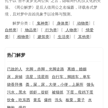
孔子以"吾不复梦见周公矣"之言，隐喻周代礼仪文化的失
落。《周公解梦》是后人借周公之名编纂，详载各式梦
境，且对梦中吉凶兆象予以诠释与预测。
解梦分类：〖
鬼神类
〗〖
身体类
〗〖
动物类
〗〖
自然类
〗〖
物品类
〗〖
行为类
〗〖
人物类
〗〖
情爱
类
〗〖
植物类
〗〖
建筑类
〗〖
生活类
〗〖
其他类
〗
热门解梦
已故的人
光脚，赤脚，光脚走路
离婚，婚姻
床，床铺
流星，流星雨
自行车，脚踏车，单车
烧香拜佛
粪，屎，尿，大便，小便，上厕所
馒头
污水，黑水
抓虾，捉虾
被猫抓
下蛋，母鸡下蛋
饮食，吃东西
黄瓜
爆炸
洗头
板栗，栗子
水
鞭炮，爆竹