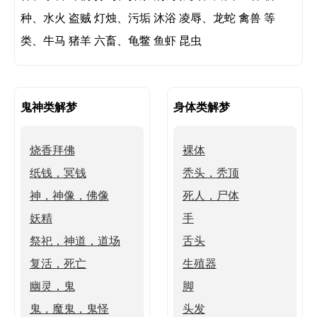
种、水火 盗贼 灯烛、污垢 沐浴 凌辱、龙蛇 禽兽 等
类、牛马 猪羊 六畜、龟鳖 鱼虾 昆虫
鬼神类解梦
身体类解梦
烧香拜佛
裸体
纸钱，冥钱
秃头，秃顶
神，神像，佛像
死人，尸体
妖精
手
祭祀，神道，道场
舌头
复活，死亡
生殖器
幽灵，鬼
脚
鬼，魔鬼，鬼怪
头发