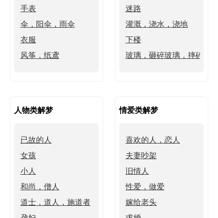
手表
迷路
伞，阳伞，雨伞
灌溉，浇水，浇地
衣服
下楼
风筝，纸鸢
玻璃，砸碎玻璃，摔碎玻
人物类解梦
情爱类解梦
已故的人
喜欢的人，恋人
女孩
夫妻吵架
小人
旧情人
和尚，僧人
性爱，做爱
道士，道人，施道者
嫁给老头
孕妇
求婚