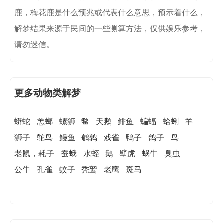
鹿，梅花鹿是什么预兆或代表什么意思，预示着什么，
解梦结果来源于民间的一些测算方法，仅供娱乐参考，
请勿迷信。
更多动物类解梦
蟒蛇
恙螂
螺狮
鳖
天鹅
鲱鱼
蝙蝠
蛤蜊
羊
狮子
鸵鸟
鳗鱼
鹌鹑
戏雀
鸭子
鸽子
鸟
老鼠，耗子
蚕蛾
水蛭
鹅
壁虎
蜗牛
臭虫
公牛
孔雀
蚊子
秃鹫
老鹰
斑马