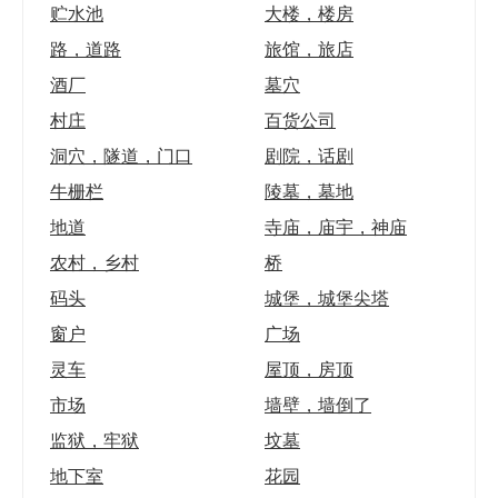
贮水池
大楼，楼房
路，道路
旅馆，旅店
酒厂
墓穴
村庄
百货公司
洞穴，隧道，门口
剧院，话剧
牛栅栏
陵墓，墓地
地道
寺庙，庙宇，神庙
农村，乡村
桥
码头
城堡，城堡尖塔
窗户
广场
灵车
屋顶，房顶
市场
墙壁，墙倒了
监狱，牢狱
坟墓
地下室
花园