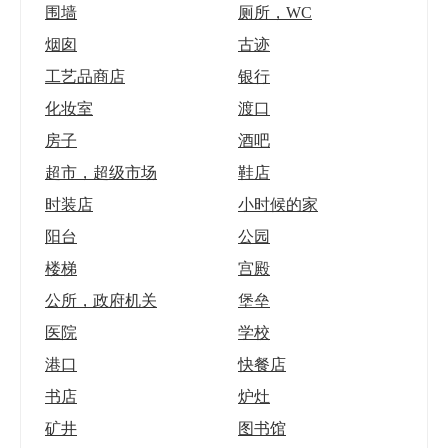
围墙
厕所，WC
烟囱
古迹
工艺品商店
银行
化妆室
渡口
房子
酒吧
超市，超级市场
鞋店
时装店
小时候的家
阳台
公园
楼梯
宫殿
公所，政府机关
堡垒
医院
学校
港口
快餐店
书店
炉灶
矿井
图书馆