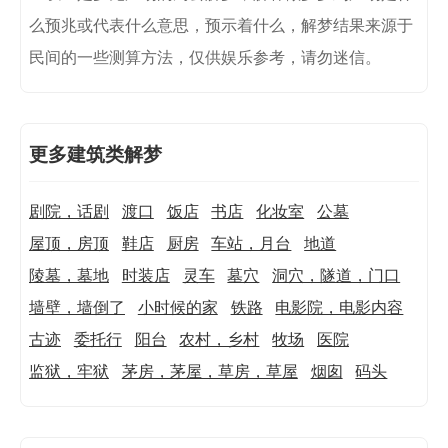
么预兆或代表什么意思，预示着什么，解梦结果来源于
民间的一些测算方法，仅供娱乐参考，请勿迷信。
更多建筑类解梦
剧院，话剧
渡口
饭店
书店
化妆室
公墓
屋顶，房顶
鞋店
厨房
车站，月台
地道
陵墓，墓地
时装店
灵车
墓穴
洞穴，隧道，门口
墙壁，墙倒了
小时候的家
铁路
电影院，电影内容
古迹
委托行
阳台
农村，乡村
牧场
医院
监狱，牢狱
茅房，茅屋，草房，草屋
烟囱
码头