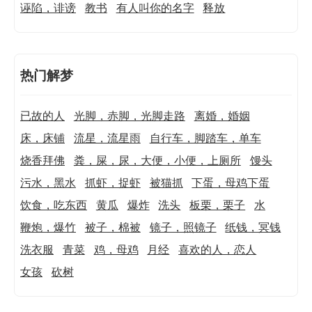
诬陷，诽谤
教书
有人叫你的名字
释放
热门解梦
已故的人
光脚，赤脚，光脚走路
离婚，婚姻
床，床铺
流星，流星雨
自行车，脚踏车，单车
烧香拜佛
粪，屎，尿，大便，小便，上厕所
馒头
污水，黑水
抓虾，捉虾
被猫抓
下蛋，母鸡下蛋
饮食，吃东西
黄瓜
爆炸
洗头
板栗，栗子
水
鞭炮，爆竹
被子，棉被
镜子，照镜子
纸钱，冥钱
洗衣服
青菜
鸡，母鸡
月经
喜欢的人，恋人
女孩
砍树