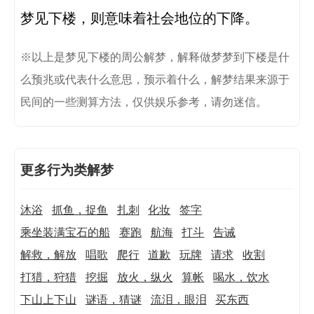
※以上是梦见下楼的周公解梦，解释做梦梦到下楼是什
么预兆或代表什么意思，预示着什么，解梦结果来源于
民间的一些测算方法，仅供娱乐参考，请勿迷信。
更多行为类解梦
沐浴
抓鱼，捉鱼
扎刺
化妆
签字
乘坐装满宝石的船
赛跑
航海
打斗
告诫
解救，解放
唱歌
爬行
道歉
玩牌
请求
收割
打猎，狩猎
挖掘
放火，纵火
算帐
喝水，饮水
下山上下山
谜语，猜谜
流泪，眼泪
买东西