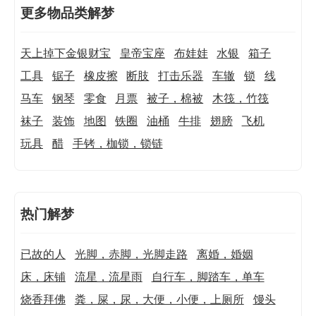
更多物品类解梦
天上掉下金银财宝
皇帝宝座
布娃娃
水银
箱子
工具
锯子
橡皮擦
断肢
打击乐器
车辙
锁
线
马车
钢琴
零食
月票
被子，棉被
木筏，竹筏
袜子
装饰
地图
铁圈
油桶
牛排
翅膀
飞机
玩具
醋
手铐，枷锁，锁链
热门解梦
已故的人
光脚，赤脚，光脚走路
离婚，婚姻
床，床铺
流星，流星雨
自行车，脚踏车，单车
烧香拜佛
粪，屎，尿，大便，小便，上厕所
馒头