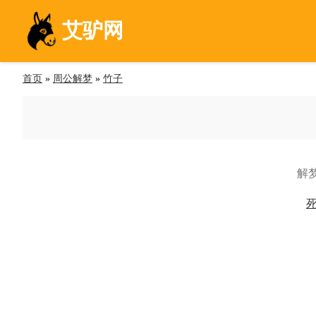
艾驴网
首页
»
周公解梦
»
竹子
解