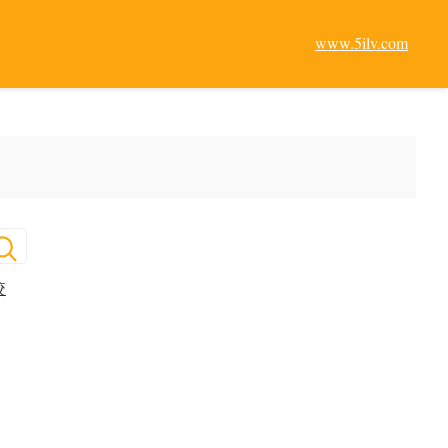
www.5ilv.com
咬