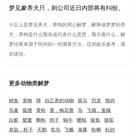
※以上是梦见养犬，养狗的周公解梦，解释做梦梦到养
犬，养狗是什么预兆或代表什么意思，预示着什么，解
梦结果来源于民间的一些测算方法，仅供娱乐参考，请
勿迷信。
更多动物类解梦
鲤鱼
宠物
獐
自己养的动物
斑马
恐龙
雏鸡
鸟巢
狐狸
青蛙
鹿，梅花鹿
鸟
飞娥，蚕娥
白蚁
鸳鸯
蝌蚪
鸽子
蜗牛
蝼蛄
银鱼
骆驼
老鼠，耗子
天鹅
鸵鸟
飞蛾
海豚
蛤蜊
杜鹃