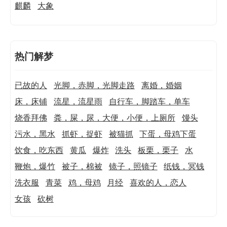
麒麟
大象
热门解梦
已故的人
光脚，赤脚，光脚走路
离婚，婚姻
床，床铺
流星，流星雨
自行车，脚踏车，单车
烧香拜佛
粪，屎，尿，大便，小便，上厕所
馒头
污水，黑水
抓虾，捉虾
被猫抓
下蛋，母鸡下蛋
饮食，吃东西
黄瓜
爆炸
洗头
板栗，栗子
水
鞭炮，爆竹
被子，棉被
镜子，照镜子
纸钱，冥钱
洗衣服
青菜
鸡，母鸡
月经
喜欢的人，恋人
女孩
砍树