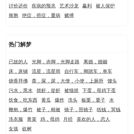
讨价还价
疾病的预兆
艺术沙龙
赢利
被人保护
脓胞
绝症，癌症，重病
赌搏
热门解梦
已故的人
光脚，赤脚，光脚走路
离婚，婚姻
床，床铺
流星，流星雨
自行车，脚踏车，单车
烧香拜佛
粪，屎，尿，大便，小便，上厕所
馒头
污水，黑水
抓虾，捉虾
被猫抓
下蛋，母鸡下蛋
饮食，吃东西
黄瓜
爆炸
洗头
板栗，栗子
水
鞭炮，爆竹
被子，棉被
镜子，照镜子
纸钱，冥钱
洗衣服
青菜
鸡，母鸡
月经
喜欢的人，恋人
女孩
砍树