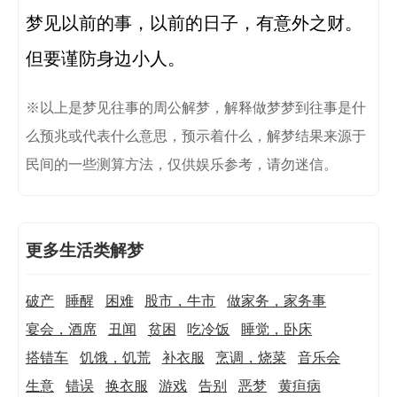
梦见以前的事，以前的日子，有意外之财。

但要谨防身边小人。
※以上是梦见往事的周公解梦，解释做梦梦到往事是什
么预兆或代表什么意思，预示着什么，解梦结果来源于
民间的一些测算方法，仅供娱乐参考，请勿迷信。
更多生活类解梦
破产
睡醒
困难
股市，牛市
做家务，家务事
宴会，酒席
丑闻
贫困
吃冷饭
睡觉，卧床
搭错车
饥饿，饥荒
补衣服
烹调，烧菜
音乐会
生意
错误
换衣服
游戏
告别
恶梦
黄疸病