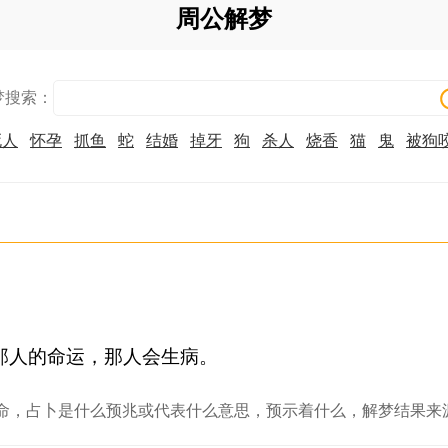
周公解梦
梦搜索：
死人
怀孕
抓鱼
蛇
结婚
掉牙
狗
杀人
烧香
猫
鬼
被狗
那人的命运，那人会生病。
命，占卜是什么预兆或代表什么意思，预示着什么，解梦结果来