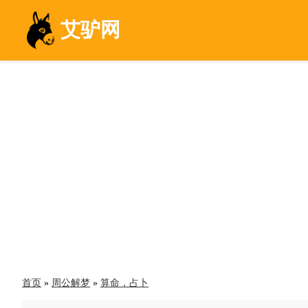
艾驴网
首页
»
周公解梦
»
算命，占卜