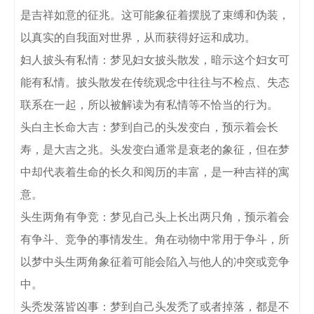
是吉祥如意的征兆。这可能象征着摆脱了束缚和伪装，
以真实的自我面对世界，从而获得好运和成功。

妇人披头有私情：梦见妇女披头散发，暗示这个妇女可
能有私情。披头散发在传统观念中往往与不检点、失态
联系在一起，所以被解读为有私情等不恰当的行为。

头白主长命大吉：梦到自己的头发变白，预示着会长
寿，是大吉之兆。头发变白通常是衰老的象征，但在梦
中却代表着生命的长久和阅历的丰富，是一种吉祥的寓
意。

头生两角有争竞：梦见自己头上长出两只角，预示着会
有争斗、竞争的事情发生。角在动物中常用于争斗，所
以梦中头生两角象征着可能会陷入与他人的冲突或竞争
中。

头秃发落皆凶事：梦到自己头发秃了或者掉落，都是不