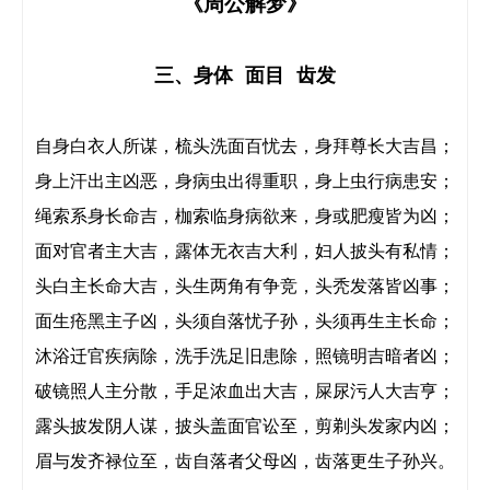
《周公解梦》
三、身体 面目 齿发
自身白衣人所谋，梳头洗面百忧去，身拜尊长大吉昌；

身上汗出主凶恶，身病虫出得重职，身上虫行病患安；

绳索系身长命吉，枷索临身病欲来，身或肥瘦皆为凶；

面对官者主大吉，露体无衣吉大利，妇人披头有私情；

头白主长命大吉，头生两角有争竞，头秃发落皆凶事；

面生疮黑主子凶，头须自落忧子孙，头须再生主长命；

沐浴迁官疾病除，洗手洗足旧患除，照镜明吉暗者凶；

破镜照人主分散，手足浓血出大吉，屎尿污人大吉亨；

露头披发阴人谋，披头盖面官讼至，剪剃头发家内凶；

眉与发齐禄位至，齿自落者父母凶，齿落更生子孙兴。
