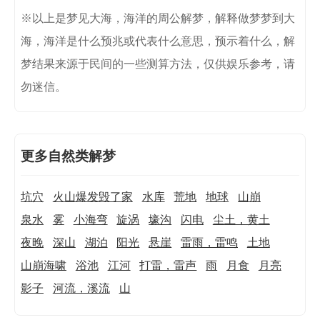
※以上是梦见大海，海洋的周公解梦，解释做梦梦到大
海，海洋是什么预兆或代表什么意思，预示着什么，解
梦结果来源于民间的一些测算方法，仅供娱乐参考，请
勿迷信。
更多自然类解梦
坑穴
火山爆发毁了家
水库
荒地
地球
山崩
泉水
雾
小海弯
旋涡
壕沟
闪电
尘土，黄土
夜晚
深山
湖泊
阳光
悬崖
雷雨，雷鸣
土地
山崩海啸
浴池
江河
打雷，雷声
雨
月食
月亮
影子
河流，溪流
山