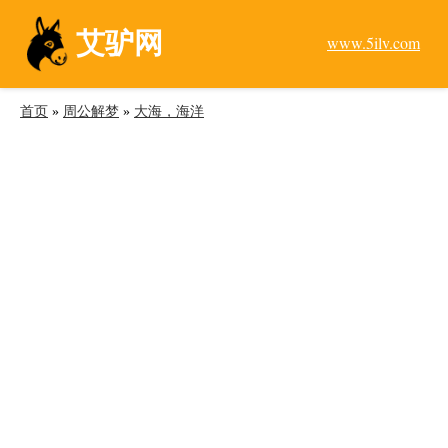
艾驴网
www.5ilv.com
首页
»
周公解梦
»
大海，海洋