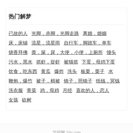
热门解梦
已故的人
光脚，赤脚，光脚走路
离婚，婚姻
床，床铺
流星，流星雨
自行车，脚踏车，单车
烧香拜佛
粪，屎，尿，大便，小便，上厕所
馒头
污水，黑水
抓虾，捉虾
被猫抓
下蛋，母鸡下蛋
饮食，吃东西
黄瓜
爆炸
洗头
板栗，栗子
水
鞭炮，爆竹
被子，棉被
镜子，照镜子
纸钱，冥钱
洗衣服
青菜
鸡，母鸡
月经
喜欢的人，恋人
女孩
砍树
艾驴网
5ilv.com