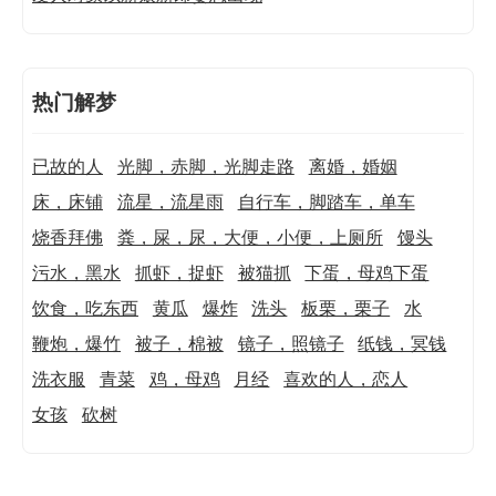
热门解梦
已故的人
光脚，赤脚，光脚走路
离婚，婚姻
床，床铺
流星，流星雨
自行车，脚踏车，单车
烧香拜佛
粪，屎，尿，大便，小便，上厕所
馒头
污水，黑水
抓虾，捉虾
被猫抓
下蛋，母鸡下蛋
饮食，吃东西
黄瓜
爆炸
洗头
板栗，栗子
水
鞭炮，爆竹
被子，棉被
镜子，照镜子
纸钱，冥钱
洗衣服
青菜
鸡，母鸡
月经
喜欢的人，恋人
女孩
砍树