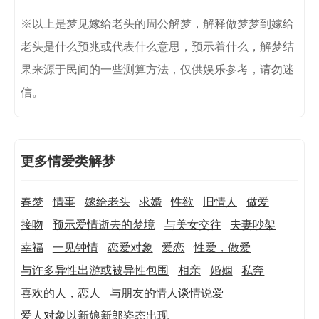
※以上是梦见嫁给老头的周公解梦，解释做梦梦到嫁给
老头是什么预兆或代表什么意思，预示着什么，解梦结
果来源于民间的一些测算方法，仅供娱乐参考，请勿迷
信。
更多情爱类解梦
春梦
情事
嫁给老头
求婚
性欲
旧情人
做爱
接吻
预示爱情逝去的梦境
与美女交往
夫妻吵架
幸福
一见钟情
恋爱对象
爱恋
性爱，做爱
与许多异性出游或被异性包围
相亲
婚姻
私奔
喜欢的人，恋人
与朋友的情人谈情说爱
爱人对象以新娘新郎姿态出现