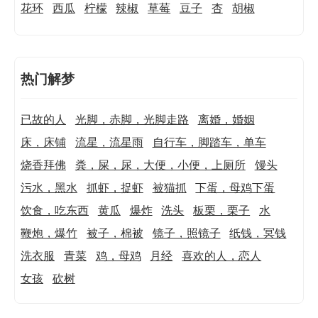
花环
西瓜
柠檬
辣椒
草莓
豆子
杏
胡椒
热门解梦
已故的人
光脚，赤脚，光脚走路
离婚，婚姻
床，床铺
流星，流星雨
自行车，脚踏车，单车
烧香拜佛
粪，屎，尿，大便，小便，上厕所
馒头
污水，黑水
抓虾，捉虾
被猫抓
下蛋，母鸡下蛋
饮食，吃东西
黄瓜
爆炸
洗头
板栗，栗子
水
鞭炮，爆竹
被子，棉被
镜子，照镜子
纸钱，冥钱
洗衣服
青菜
鸡，母鸡
月经
喜欢的人，恋人
女孩
砍树