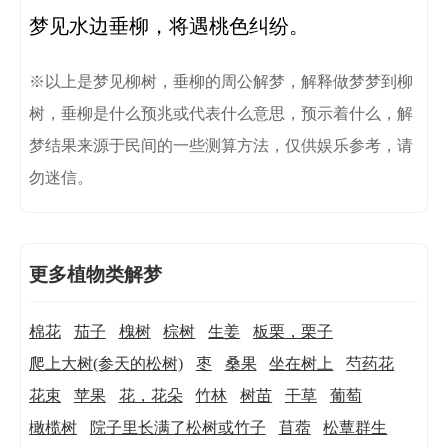
※以上是梦见柳树，垂柳的周公解梦，解释做梦梦到柳
树，垂柳是什么预兆或代表什么意思，预示着什么，解
梦结果来源于民间的一些测算方法，仅供娱乐参考，请
勿迷信。
更多植物类解梦
棉花
茄子
槐树
棕树
生姜
板栗，栗子
爬上大树(参天的松树)
枣
桑果
坐在树上
芍药花
花束
苹果
花，花朵
竹林
树苗
干草
葡萄
橄榄树
院子里长满了松树或竹子
苜蓿
松蕈群生