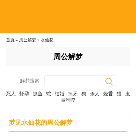
首页
»
周公解梦
»
水仙花
周公解梦
解梦搜索：
死人
怀孕
抓鱼
蛇
结婚
掉牙
狗
杀人
烧香
猫
鬼
被狗咬
梦见水仙花的周公解梦