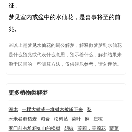
征。

梦见室内或盆中的水仙花，是喜事将至的前
兆。 
※以上是梦见水仙花的周公解梦，解释做梦梦到水仙花
是什么预兆或代表什么意思，预示着什么，解梦结果来
源于民间的一些测算方法，仅供娱乐参考，请勿迷信。
更多植物类解梦
灌木
一棵大树或一堆树木被斩下来
梨
禾米谷糠稻麦
粮食
松树丛
荷叶
麻
庄稼
家门前有堆积如山的松树
胡椒
茉莉，茉莉花
蔬菜