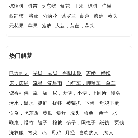
棕榈树
树苗
勿忘我
鲜花
干果
棕树
柠檬
西红柿，蕃茄
芍药花
紫罗兰
葫芦
蘑菇
葱头
无花果
苹果
菠萝
大蒜，蒜苗，蒜头
热门解梦
已故的人
光脚，赤脚，光脚走路
离婚，婚姻
床，床铺
流星，流星雨
自行车，脚踏车，单车
烧香拜佛
粪，屎，尿，大便，小便，上厕所
馒头
污水，黑水
抓虾，捉虾
被猫抓
下蛋，母鸡下蛋
饮食，吃东西
黄瓜
爆炸
洗头
板栗，栗子
水
鞭炮，爆竹
被子，棉被
镜子，照镜子
纸钱，冥钱
洗衣服
青菜
鸡，母鸡
月经
喜欢的人，恋人