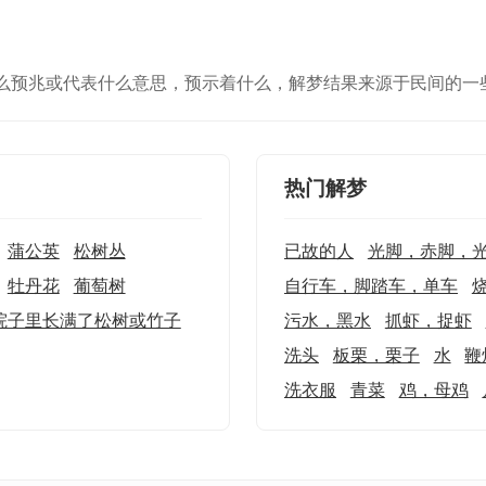
么预兆或代表什么意思，预示着什么，解梦结果来源于民间的一
热门解梦
蒲公英
松树丛
已故的人
光脚，赤脚，
牡丹花
葡萄树
自行车，脚踏车，单车
院子里长满了松树或竹子
污水，黑水
抓虾，捉虾
洗头
板栗，栗子
水
鞭
洗衣服
青菜
鸡，母鸡