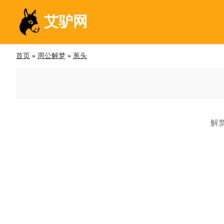
艾驴网
首页
»
周公解梦
»
葱头
解