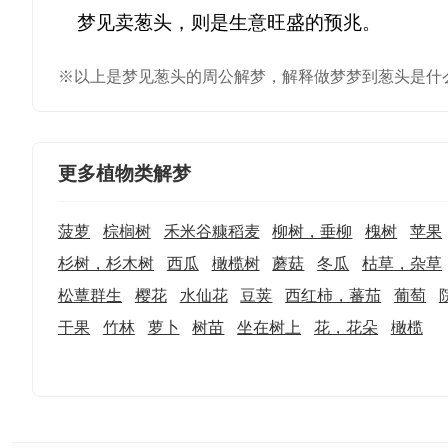
※以上是梦见葱头的周公解梦，解释做梦梦到葱头是什
更多植物类解梦
菠萝
棕榈树
禾米谷糠稻麦
柳树，垂柳
槐树
苹果
杉树，杉木树
西瓜
橄榄树
蘑菇
冬瓜
枯草，杂草
松蕈群生
樱花
水仙花
豆荚
西红柿，蕃茄
葡萄
干果
竹林
萝卜
树苗
坐在树上
花，花朵
橄榄