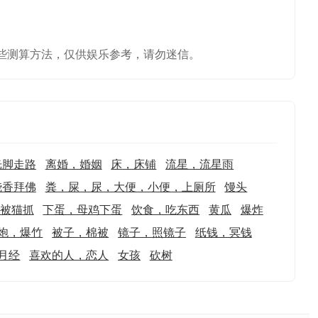
些测算方法，仅供娱乐参考，请勿迷信。
光脚走路
离婚，婚姻
床，床铺
流星，流星雨
烧香拜佛
粪，屎，尿，大便，小便，上厕所
馒头
被猫抓
下蛋，母鸡下蛋
饮食，吃东西
黄瓜
爆炸
炮，爆竹
被子，棉被
镜子，照镜子
纸钱，冥钱
月经
喜欢的人，恋人
女孩
砍树