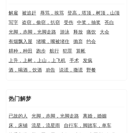
解雇
被追赶
辱骂，挨骂
登高，塔顶，树顶，山顶
写字
盗窃，偷窃，扒窃
受伤
中奖，抽奖
苍白
光脚，赤脚，光脚走路
游泳
释放
痛饮
大会
有烟飘入屋
堵嘴，嘴被堵住
抛弃
约会
耕种，种田
跑步
航行
犯罪
算帐
上升，上树，上山，上飞机
手术
发疯
酒，喝酒，饮酒
劝告
说谎，撒谎
野餐
热门解梦
已故的人
光脚，赤脚，光脚走路
离婚，婚姻
床，床铺
流星，流星雨
自行车，脚踏车，单车