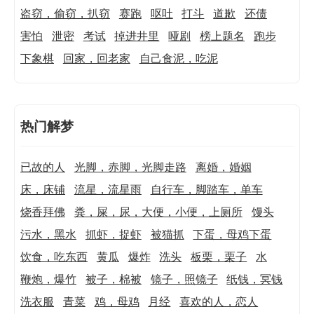
盗窃，偷窃，扒窃
赛跑
呕吐
打斗
道歉
还债
害怕
泄密
考试
掉进井里
哑剧
榜上题名
跑步
下象棋
回家，回老家
自己食泥，吃泥
热门解梦
已故的人
光脚，赤脚，光脚走路
离婚，婚姻
床，床铺
流星，流星雨
自行车，脚踏车，单车
烧香拜佛
粪，屎，尿，大便，小便，上厕所
馒头
污水，黑水
抓虾，捉虾
被猫抓
下蛋，母鸡下蛋
饮食，吃东西
黄瓜
爆炸
洗头
板栗，栗子
水
鞭炮，爆竹
被子，棉被
镜子，照镜子
纸钱，冥钱
洗衣服
青菜
鸡，母鸡
月经
喜欢的人，恋人