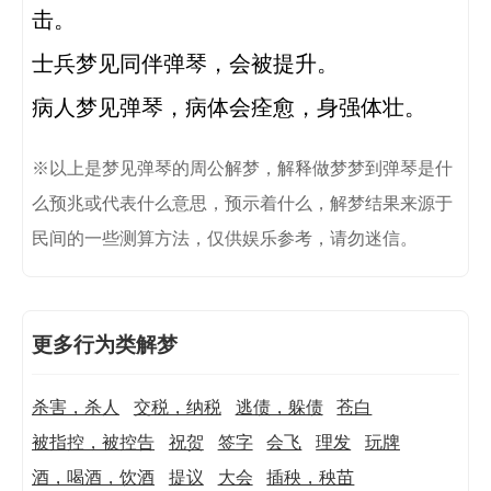
击。

士兵梦见同伴弹琴，会被提升。

※以上是梦见弹琴的周公解梦，解释做梦梦到弹琴是什
么预兆或代表什么意思，预示着什么，解梦结果来源于
民间的一些测算方法，仅供娱乐参考，请勿迷信。
更多行为类解梦
杀害，杀人
交税，纳税
逃债，躲债
苍白
被指控，被控告
祝贺
签字
会飞
理发
玩牌
酒，喝酒，饮酒
提议
大会
插秧，秧苗