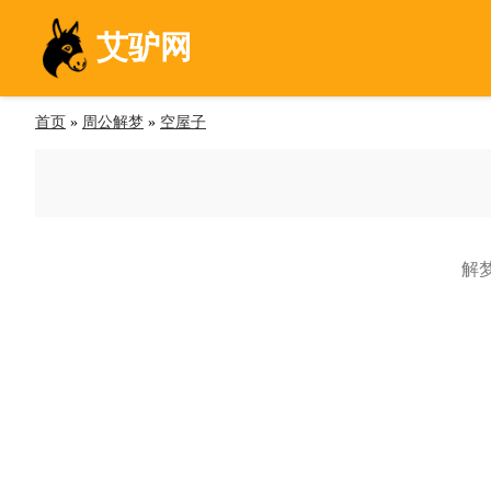
艾驴网
首页
»
周公解梦
»
空屋子
解