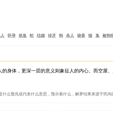
死人
怀孕
抓鱼
蛇
结婚
掉牙
狗
杀人
烧香
猫
鬼
被狗
人的身体，更深一层的意义则象征人的内心。而空屋、
是什么预兆或代表什么意思，预示着什么，解梦结果来源于民间